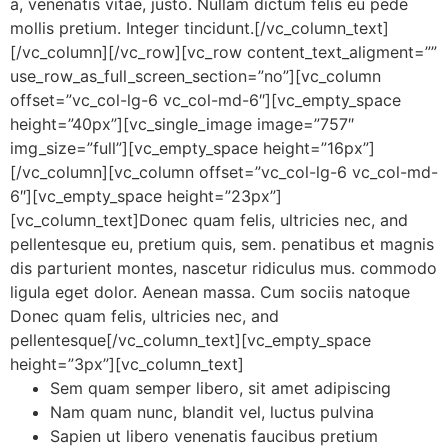
a, venenatis vitae, justo. Nullam dictum felis eu pede
mollis pretium. Integer tincidunt.[/vc_column_text]
[/vc_column][/vc_row][vc_row content_text_aligment=””
use_row_as_full_screen_section=”no”][vc_column
offset=”vc_col-lg-6 vc_col-md-6″][vc_empty_space
height=”40px”][vc_single_image image=”757″
img_size=”full”][vc_empty_space height=”16px”]
[/vc_column][vc_column offset=”vc_col-lg-6 vc_col-md-
6″][vc_empty_space height=”23px”]
[vc_column_text]Donec quam felis, ultricies nec, and
pellentesque eu, pretium quis, sem. penatibus et magnis
dis parturient montes, nascetur ridiculus mus. commodo
ligula eget dolor. Aenean massa. Cum sociis natoque
Donec quam felis, ultricies nec, and
pellentesque[/vc_column_text][vc_empty_space
height=”3px”][vc_column_text]
Sem quam semper libero, sit amet adipiscing
Nam quam nunc, blandit vel, luctus pulvina
Sapien ut libero venenatis faucibus pretium