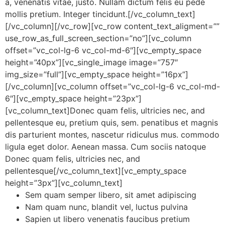
a, venenatis vitae, justo. Nullam dictum felis eu pede
mollis pretium. Integer tincidunt.[/vc_column_text]
[/vc_column][/vc_row][vc_row content_text_aligment=””
use_row_as_full_screen_section=”no”][vc_column
offset=”vc_col-lg-6 vc_col-md-6″][vc_empty_space
height=”40px”][vc_single_image image=”757″
img_size=”full”][vc_empty_space height=”16px”]
[/vc_column][vc_column offset=”vc_col-lg-6 vc_col-md-
6″][vc_empty_space height=”23px”]
[vc_column_text]Donec quam felis, ultricies nec, and
pellentesque eu, pretium quis, sem. penatibus et magnis
dis parturient montes, nascetur ridiculus mus. commodo
ligula eget dolor. Aenean massa. Cum sociis natoque
Donec quam felis, ultricies nec, and
pellentesque[/vc_column_text][vc_empty_space
height=”3px”][vc_column_text]
Sem quam semper libero, sit amet adipiscing
Nam quam nunc, blandit vel, luctus pulvina
Sapien ut libero venenatis faucibus pretium